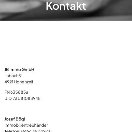
Kontakt
JB Immo GmbH
Labach 9
4921 Hohenzell
FN 635885a
UID: ATU81088948
Josef Bögl
Immobilientreuhänder
Telefon:
0664 3504223