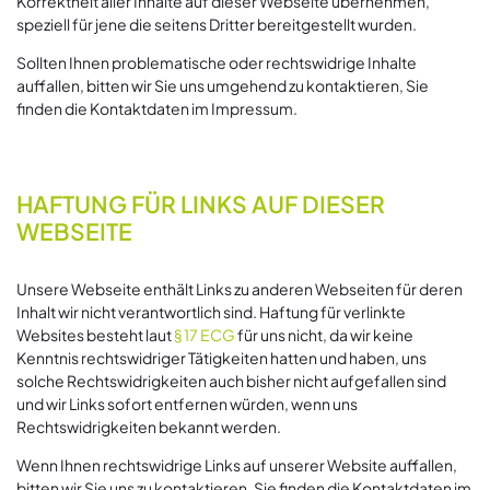
Korrektheit aller Inhalte auf dieser Webseite übernehmen,
speziell für jene die seitens Dritter bereitgestellt wurden.
Sollten Ihnen problematische oder rechtswidrige Inhalte
auffallen, bitten wir Sie uns umgehend zu kontaktieren, Sie
finden die Kontaktdaten im Impressum.
HAFTUNG FÜR LINKS AUF DIESER
WEBSEITE
Unsere Webseite enthält Links zu anderen Webseiten für deren
Inhalt wir nicht verantwortlich sind. Haftung für verlinkte
Websites besteht laut
§ 17 ECG
für uns nicht, da wir keine
Kenntnis rechtswidriger Tätigkeiten hatten und haben, uns
solche Rechtswidrigkeiten auch bisher nicht aufgefallen sind
und wir Links sofort entfernen würden, wenn uns
Rechtswidrigkeiten bekannt werden.
Wenn Ihnen rechtswidrige Links auf unserer Website auffallen,
bitten wir Sie uns zu kontaktieren, Sie finden die Kontaktdaten im