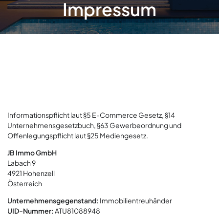
Impressum
Informationspflicht laut §5 E-Commerce Gesetz, §14
Unternehmensgesetzbuch, §63 Gewerbeordnung und
Offenlegungspflicht laut §25 Mediengesetz.
JB Immo GmbH
Labach 9
4921 Hohenzell
Österreich
Unternehmensgegenstand:
Immobilientreuhänder
UID-Nummer:
ATU81088948