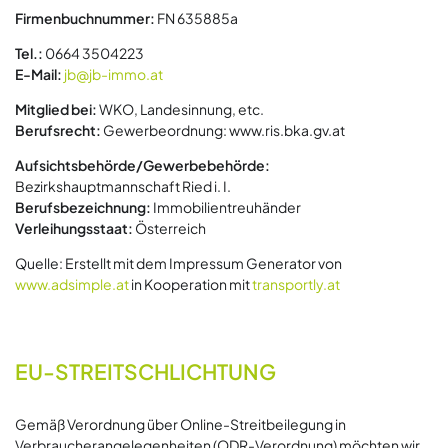
Firmenbuchnummer:
FN 635885a
Tel.:
0664 3504223
E-Mail:
jb@jb-immo.at
Mitglied bei:
WKO, Landesinnung, etc.
Berufsrecht:
Gewerbeordnung: www.ris.bka.gv.at
Aufsichtsbehörde/Gewerbebehörde:
Bezirkshauptmannschaft Ried i. I.
Berufsbezeichnung:
Immobilientreuhänder
Verleihungsstaat:
Österreich
Quelle: Erstellt mit dem Impressum Generator von
www.adsimple.at
in Kooperation mit
transportly.at
EU-STREITSCHLICHTUNG
Gemäß Verordnung über Online-Streitbeilegung in
Verbraucherangelegenheiten (ODR-Verordnung) möchten wir